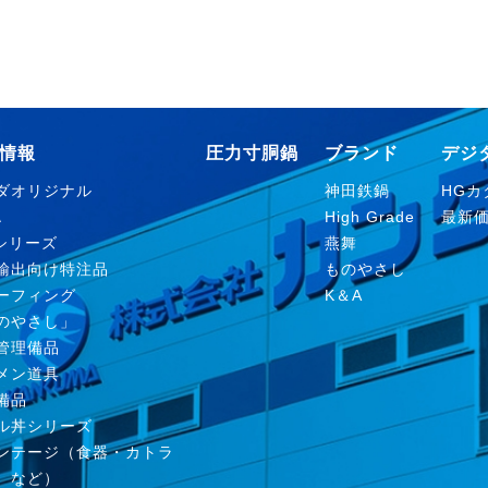
情報
圧力寸胴鍋
ブランド
デジ
ダオリジナル
神田鉄鍋
HGカタ
Ａ
High Grade
最新
nシリーズ
燕舞
輸出向け特注品
ものやさし
ーフィング
K＆A
のやさし」
管理備品
メン道具
備品
ル丼シリーズ
ンテージ（食器・カトラ
、など）