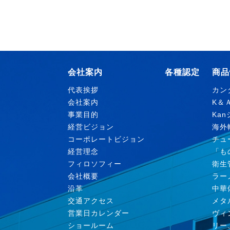
会社案内
各種認定
商品
代表挨拶
カン
会社案内
K＆
事業目的
Ka
経営ビジョン
海外
コーポレートビジョン
チュ
経営理念
「も
フィロソフィー
衛生
会社概要
ラー
沿革
中華
交通アクセス
メタ
営業日カレンダー
ヴィ
ショールーム
リー