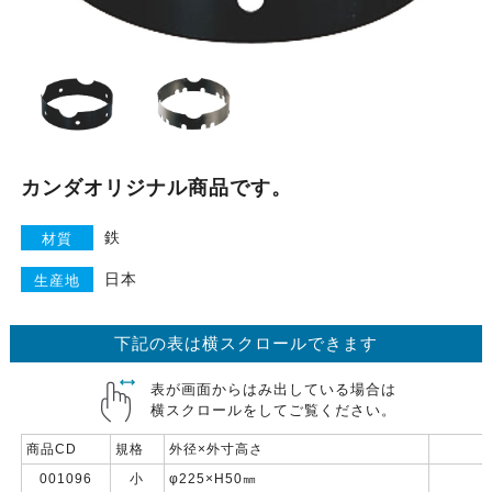
カンダオリジナル商品です。
鉄
材質
日本
生産地
下記の表は横スクロールできます
表が画面からはみ出している場合は
横スクロールをしてご覧ください。
商品CD
規格
外径×外寸高さ
001096
小
φ225×H50㎜