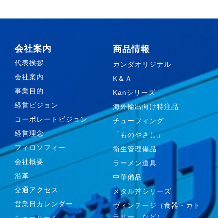
会社案内
商品情報
代表挨拶
カンダオリジナル
会社案内
K＆Ａ
事業目的
Kanシリーズ
経営ビジョン
海外輸出向け特注品
コーポレートビジョン
チューフィング
経営理念
「ものやさし」
フィロソフィー
衛生管理備品
会社概要
ラーメン道具
沿革
中華備品
交通アクセス
メタル丼シリーズ
営業日カレンダー
ヴィンテージ（食器・カト
ラリー、など）
ショールーム