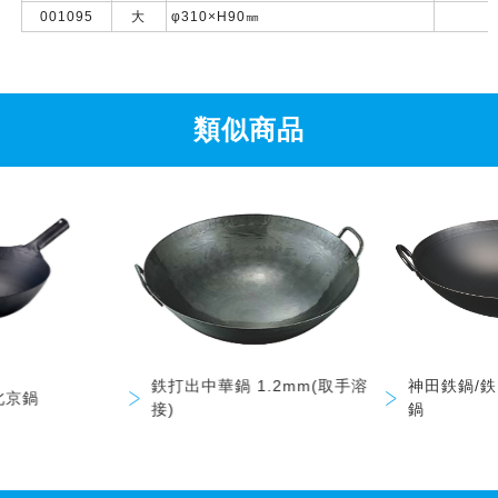
001095
大
φ310×H90㎜
類似商品
鉄打出中華鍋 1.2mm(取手溶
神田鉄鍋/
北京鍋
接)
鍋