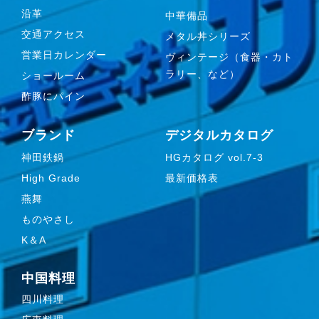
沿革
中華備品
交通アクセス
メタル丼シリーズ
営業日カレンダー
ヴィンテージ（食器・カト
ラリー、など）
ショールーム
酢豚にパイン
ブランド
デジタルカタログ
神田鉄鍋
HGカタログ vol.7-3
High Grade
最新価格表
燕舞
ものやさし
K＆A
中国料理
四川料理