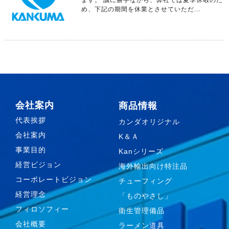
め、下記の期間を休業とさせていただ...
会社案内
商品情報
代表挨拶
カンダオリジナル
会社案内
K＆Ａ
事業目的
Kanシリーズ
経営ビジョン
海外輸出向け特注品
コーポレートビジョン
チューフィング
経営理念
「ものやさし」
フィロソフィー
衛生管理備品
会社概要
ラーメン道具