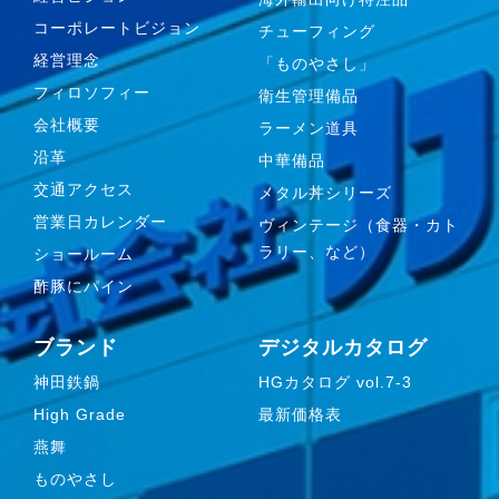
コーポレートビジョン
チューフィング
経営理念
「ものやさし」
フィロソフィー
衛生管理備品
会社概要
ラーメン道具
沿革
中華備品
交通アクセス
メタル丼シリーズ
営業日カレンダー
ヴィンテージ（食器・カト
ラリー、など）
ショールーム
酢豚にパイン
ブランド
デジタルカタログ
神田鉄鍋
HGカタログ vol.7-3
High Grade
最新価格表
燕舞
ものやさし