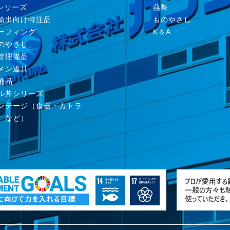
nシリーズ
燕舞
輸出向け特注品
ものやさし
ーフィング
K＆A
のやさし」
管理備品
メン道具
備品
ル丼シリーズ
ンテージ（食器・カトラ
、など）