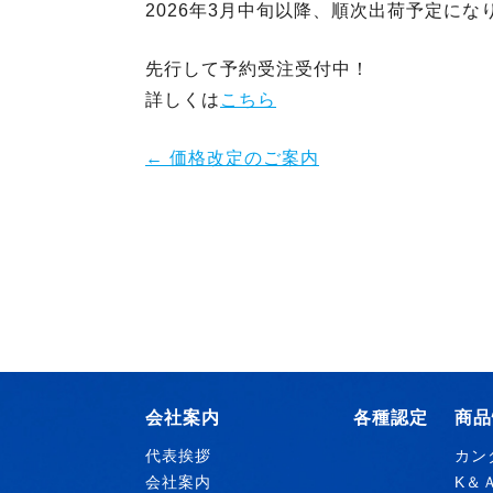
2026年3月中旬以降、順次出荷予定にな
先行して予約受注受付中！
詳しくは
こちら
←
価格改定のご案内
会社案内
各種認定
商品
代表挨拶
カン
会社案内
K＆