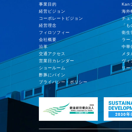
事業目的
Ka
経営ビジョン
海外
コーポレートビジョン
チュ
経営理念
「も
フィロソフィー
衛生
会社概要
ラー
沿革
中華
交通アクセス
メタ
営業日カレンダー
ヴィ
ショールーム
リー
酢豚にパイン
プライバシー・ポリシー