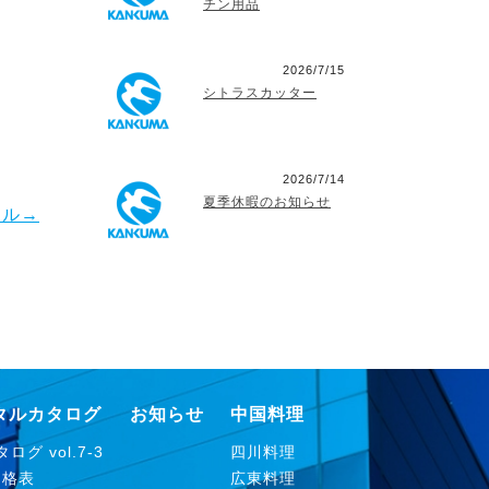
チン用品
2026/7/15
シトラスカッター
2026/7/14
夏季休暇のお知らせ
ール
→
タルカタログ
お知らせ
中国料理
ログ vol.7-3
四川料理
価格表
広東料理