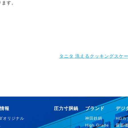
ります。
タニタ 洗えるクッキングスケ
情報
圧力寸胴鍋
ブランド
デジ
ダオリジナル
神田鉄鍋
HGカタ
Ａ
High Grade
最新