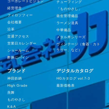
コーポレートビジョン
チューフィング
経営理念
「ものやさし」
フィロソフィー
衛生管理備品
会社概要
ラーメン道具
沿革
中華備品
交通アクセス
メタル丼シリーズ
営業日カレンダー
ヴィンテージ（食器・カト
ラリー、など）
ショールーム
酢豚にパイン
ブランド
デジタルカタログ
神田鉄鍋
HGカタログ vol.7-3
High Grade
最新価格表
燕舞
ものやさし
K＆A