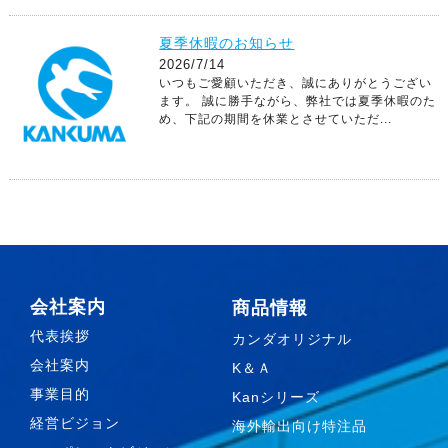
夏季休暇のお知らせ
2026/7/14
いつもご愛顧いただき、誠にありがとうござい
ます。 誠に勝手ながら、弊社では夏季休暇のた
め、下記の期間を休業とさせていただ...
会社案内
商品情報
代表挨拶
カンダオリジナル
会社案内
K＆Ａ
事業目的
Kanシリーズ
経営ビジョン
海外輸出向け特注品