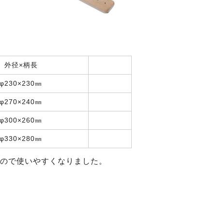
外径×柄長
φ230×230㎜
φ270×240㎜
φ300×260㎜
φ330×280㎜
ので使いやすくなりました。