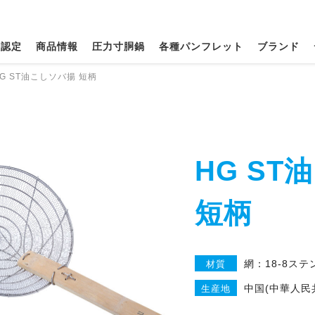
種認定
商品情報
圧力寸胴鍋
各種パンフレット
ブランド
G ST油こしソバ揚 短柄
HG S
短柄
網：18-8ス
材質
中国(中華人民
生産地