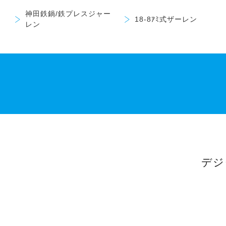
神田鉄鍋/鉄プレスジャー
18-8ｱﾐ式ザーレン
レン
デジ