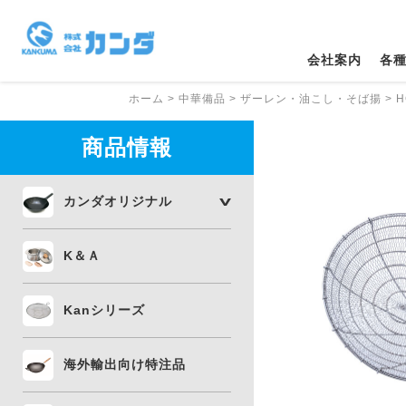
会社案内
各
ホーム
>
中華備品
>
ザーレン・油こし・そば揚
>
H
商品情報
カンダオリジナル
K＆Ａ
Kanシリーズ
海外輸出向け特注品