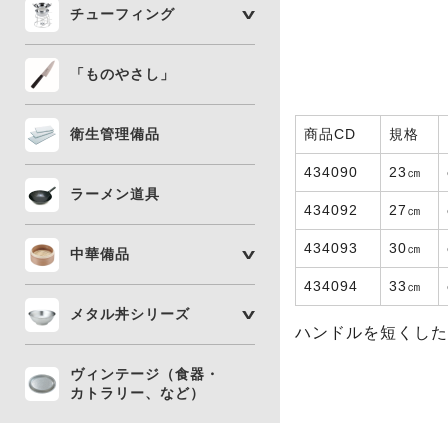
チューフィング
「ものやさし」
衛生管理備品
商品CD
規格
434090
23㎝
ラーメン道具
434092
27㎝
434093
30㎝
中華備品
434094
33㎝
メタル丼シリーズ
ハンドルを短くした
ヴィンテージ（食器・
カトラリー、など）