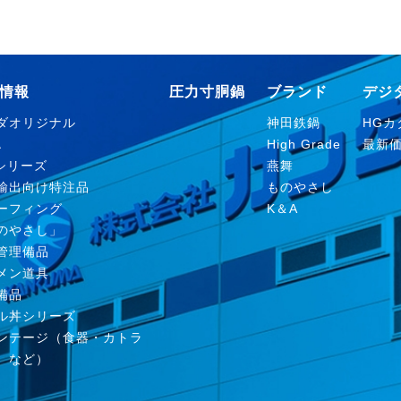
情報
圧力寸胴鍋
ブランド
デジ
ダオリジナル
神田鉄鍋
HGカタ
Ａ
High Grade
最新
nシリーズ
燕舞
輸出向け特注品
ものやさし
ーフィング
K＆A
のやさし」
管理備品
メン道具
備品
ル丼シリーズ
ンテージ（食器・カトラ
、など）