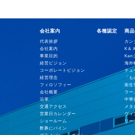
会社案内
各種認定
商品
代表挨拶
カン
会社案内
K＆
事業目的
Ka
経営ビジョン
海外
コーポレートビジョン
チュ
経営理念
「も
フィロソフィー
衛生
会社概要
ラー
沿革
中華
交通アクセス
メタ
営業日カレンダー
ヴィ
ショールーム
リー
酢豚にパイン