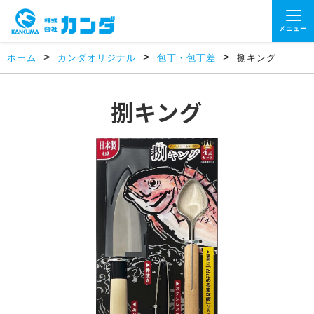
メニュー
>
>
>
ホーム
カンダオリジナル
包丁・包丁差
捌キング
捌キング