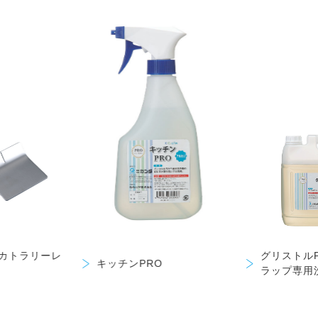
トカトラリーレ
グリストル
キッチンPRO
ラップ専用