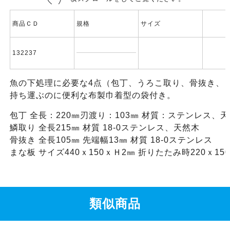
商品ＣＤ
規格
サイズ
132237
魚の下処理に必要な4点（包丁、うろこ取り、骨抜き、
持ち運ぶのに便利な布製巾着型の袋付き。
包丁 全長：220㎜刃渡り：103㎜ 材質：ステンレス、
鱗取り 全長215㎜ 材質 18-0ステンレス、天然木
骨抜き 全長105㎜ 先端幅13㎜ 材質 18-0ステンレス
まな板 サイズ440ｘ150ｘＨ2㎜ 折りたたみ時220ｘ1
類似商品