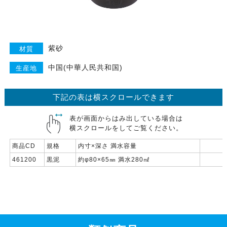
紫砂
材質
中国(中華人民共和国)
生産地
下記の表は横スクロールできます
表が画面からはみ出している場合は
横スクロールをしてご覧ください。
商品CD
規格
内寸×深さ 満水容量
461200
黒泥
約φ80×65㎜ 満水280㎖