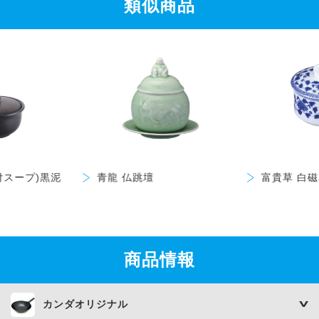
類似商品
付スープ)黒泥
青龍 仏跳壇
富貴草 白磁
商品情報
カンダオリジナル