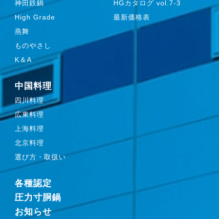
神田鉄鍋
HGカタログ vol.7-3
High Grade
最新価格表
燕舞
ものやさし
K＆A
中国料理
四川料理
広東料理
上海料理
北京料理
選び方・取扱い
各種認定
圧力寸胴鍋
お知らせ