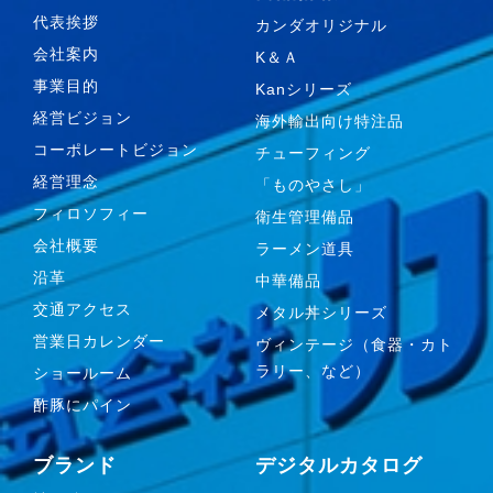
代表挨拶
カンダオリジナル
会社案内
K＆Ａ
事業目的
Kanシリーズ
経営ビジョン
海外輸出向け特注品
コーポレートビジョン
チューフィング
経営理念
「ものやさし」
フィロソフィー
衛生管理備品
会社概要
ラーメン道具
沿革
中華備品
交通アクセス
メタル丼シリーズ
営業日カレンダー
ヴィンテージ（食器・カト
ラリー、など）
ショールーム
酢豚にパイン
ブランド
デジタルカタログ