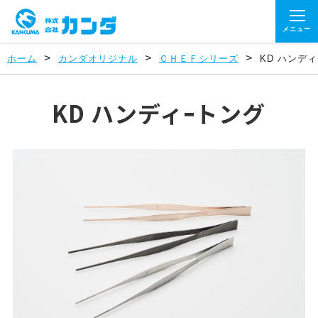
メニュー
>
>
>
ホーム
カンダオリジナル
ＣＨＥＦシリーズ
KD ハンデ
KD ハンディｰトング