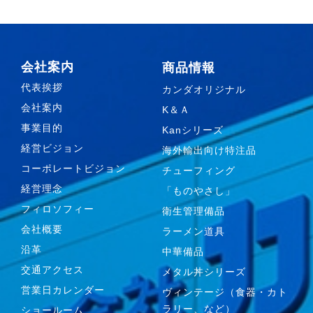
会社案内
商品情報
代表挨拶
カンダオリジナル
会社案内
K＆Ａ
事業目的
Kanシリーズ
経営ビジョン
海外輸出向け特注品
コーポレートビジョン
チューフィング
経営理念
「ものやさし」
フィロソフィー
衛生管理備品
会社概要
ラーメン道具
沿革
中華備品
交通アクセス
メタル丼シリーズ
営業日カレンダー
ヴィンテージ（食器・カト
ラリー、など）
ショールーム