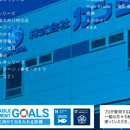
Ａ
High Grade
最新
nシリーズ
燕舞
輸出向け特注品
ものやさし
ーフィング
K＆A
のやさし」
管理備品
メン道具
備品
ル丼シリーズ
ンテージ（食器・カトラ
、など）