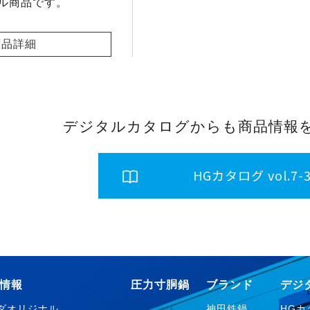
ル商品です。
商品詳細
デジタルカタログからも商品情報
HGカタログ vol.7-
情報
圧力寸胴鍋
ブランド
デジ
ダオリジナル
神田鉄鍋
HGカタ