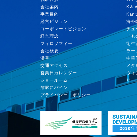
会社案内
K＆
事業目的
Ka
経営ビジョン
海外
コーポレートビジョン
チュ
経営理念
「も
フィロソフィー
衛生
会社概要
ラー
沿革
中華
交通アクセス
メタ
営業日カレンダー
ヴィ
ショールーム
リー
酢豚にパイン
プライバシー・ポリシー