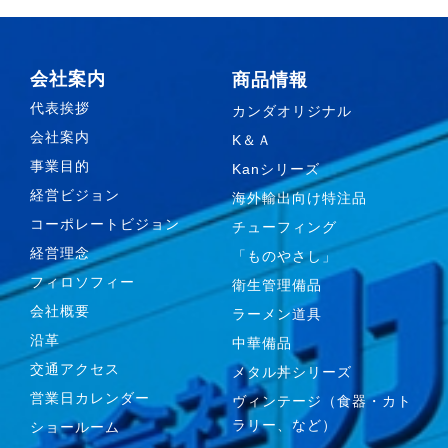
会社案内
商品情報
代表挨拶
カンダオリジナル
会社案内
K＆Ａ
事業目的
Kanシリーズ
経営ビジョン
海外輸出向け特注品
コーポレートビジョン
チューフィング
経営理念
「ものやさし」
フィロソフィー
衛生管理備品
会社概要
ラーメン道具
沿革
中華備品
交通アクセス
メタル丼シリーズ
営業日カレンダー
ヴィンテージ（食器・カト
ラリー、など）
ショールーム