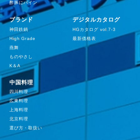
酢豚にパイン
ブランド
デジタルカタログ
神田鉄鍋
HGカタログ vol.7-3
High Grade
最新価格表
燕舞
ものやさし
K＆A
中国料理
四川料理
広東料理
上海料理
北京料理
選び方・取扱い