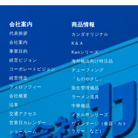
会社案内
商品情報
代表挨拶
カンダオリジナル
会社案内
K＆Ａ
事業目的
Kanシリーズ
経営ビジョン
海外輸出向け特注品
コーポレートビジョン
チューフィング
経営理念
「ものやさし」
フィロソフィー
衛生管理備品
会社概要
ラーメン道具
沿革
中華備品
交通アクセス
メタル丼シリーズ
営業日カレンダー
ヴィンテージ（食器・カト
ラリー、など）
ショールーム