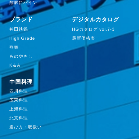
酢豚にパイン
ブランド
デジタルカタログ
神田鉄鍋
HGカタログ vol.7-3
High Grade
最新価格表
燕舞
ものやさし
K＆A
中国料理
四川料理
広東料理
上海料理
北京料理
選び方・取扱い