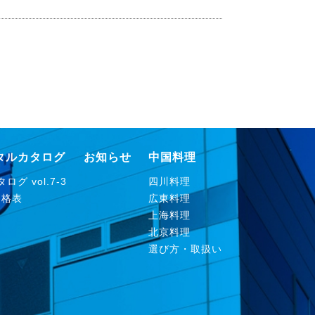
タルカタログ
お知らせ
中国料理
ログ vol.7-3
四川料理
価格表
広東料理
上海料理
北京料理
選び方・取扱い