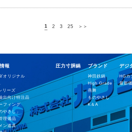
1
2
3
25
＞＞
情報
圧力寸胴鍋
ブランド
デジ
ダオリジナル
神田鉄鍋
HGカタ
Ａ
High Grade
最新
nシリーズ
燕舞
輸出向け特注品
ものやさし
ーフィング
K＆A
のやさし」
管理備品
メン道具