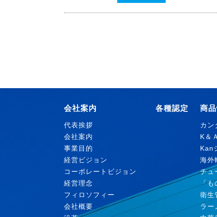
会社案内
各種認定
商品
代表挨拶
カン
会社案内
K＆
事業目的
Ka
経営ビジョン
海外
コーポレートビジョン
チュ
経営理念
「も
フィロソフィー
衛生
会社概要
ラー