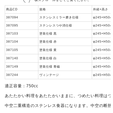
商品CD
規格
外経×高さ
387094
ステンレスミラー磨き仕様
φ245×H50
387095
ステンレスつや消仕様
φ245×H50
387103
塗装仕様 黒
φ245×H50
387104
塗装仕様 赤
φ245×H50
387105
塗装仕様 黄
φ245×H50
387140
塗装仕様 白
φ245×H50
387149
塗装仕様 青磁
φ245×H50
387244
ヴィンテージ
φ245×H50
適正容量：750cc
あたたかい料理をあたたかいままに、つめたい料理はつ
中空二重構造のステンレス食器になります。中空の断熱