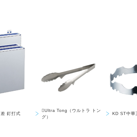
Ultra Tong（ウルトラ トン
差 釘打式
KD ST中
グ）